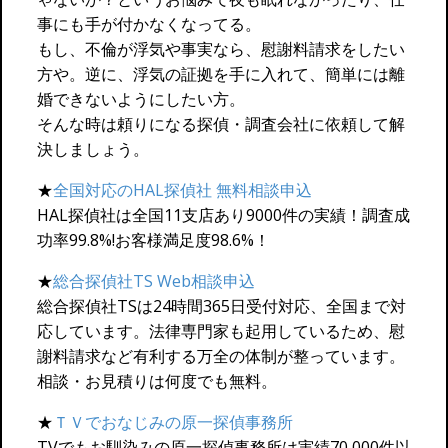
事にも手が付かなくなってる。
もし、不倫が浮気や事実なら、慰謝料請求をしたい
方や。逆に、浮気の証拠を手に入れて、簡単には離
婚できないようにしたい方。
そんな時は頼りになる探偵・調査会社に依頼して解
決しましょう。
★
全国対応のHAL探偵社 無料相談申込
HAL探偵社は全国11支店あり9000件の実績！調査成
功率99.8%!お客様満足度98.6%！
★
総合探偵社TS Web相談申込
総合探偵社TSは24時間365日受付対応、全国まで対
応しています。法律専門家も起用しているため、慰
謝料請求など有利する万全の体制が整っています。
相談・お見積りは何度でも無料。
★
ＴＶでおなじみの原一探偵事務所
TVでもお馴染みの原一探偵事務所は実績70,000件以