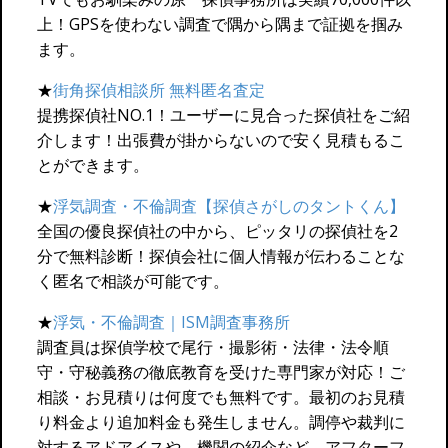
上！GPSを使わない調査で隅から隅まで証拠を掴み
ます。
★
街角探偵相談所 無料匿名査定
提携探偵社NO.1！ユーザーに見合った探偵社をご紹
介します！出張費が掛からないので安く見積もるこ
とができます。
★
浮気調査・不倫調査【探偵さがしのタントくん】
全国の優良探偵社の中から、ピッタリの探偵社を2
分で無料診断！探偵会社に個人情報が伝わることな
く匿名で相談が可能です。
★
浮気・不倫調査｜ISM調査事務所
調査員は探偵学校で尾行・撮影術・法律・法令順
守・守秘義務の徹底教育を受けた専門家が対応！ご
相談・お見積りは何度でも無料です。最初のお見積
り料金より追加料金も発生しません。調停や裁判に
対するアドアイスや、機関の紹介など、アフターフ