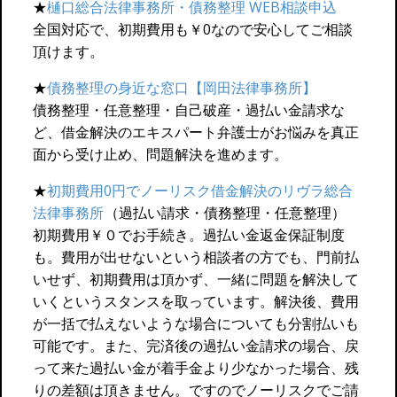
★
樋口総合法律事務所・債務整理 WEB相談申込
全国対応で、初期費用も￥0なので安心してご相談
頂けます。
★
債務整理の身近な窓口【岡田法律事務所】
債務整理・任意整理・自己破産・過払い金請求な
ど、借金解決のエキスパート弁護士がお悩みを真正
面から受け止め、問題解決を進めます。
★
初期費用0円でノーリスク借金解決のリヴラ総合
法律事務所
（過払い請求・債務整理・任意整理）
初期費用￥０でお手続き。過払い金返金保証制度
も。費用が出せないという相談者の方でも、門前払
いせず、初期費用は頂かず、一緒に問題を解決して
いくというスタンスを取っています。解決後、費用
が一括で払えないような場合についても分割払いも
可能です。また、完済後の過払い金請求の場合、戻
って来た過払い金が着手金より少なかった場合、残
りの差額は頂きません。ですのでノーリスクでご請