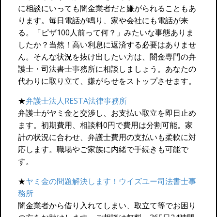
に相談にいっても闇金業者だと嫌がられることもあ
ります。毎日電話が鳴り、家や会社にも電話が来
る。「ピザ100人前って何？」みたいな事態ありま
したか？当然！高い利息に返済する必要はありませ
ん。そんな状況を抜け出したい方は、闇金専門の弁
護士・司法書士事務所に相談しましょう。あなたの
代わりに取り立て、嫌がらせをストップさせます。
★
弁護士法人RESTA法律事務所
弁護士がヤミ金と交渉し、お支払い取立を即日止め
ます。初期費用、相談料0円で費用は分割可能。家
計の状況に合わせ、弁護士費用の支払いも柔軟に対
応します。職場やご家族に内緒で手続きも可能で
す。
★
ヤミ金の問題解決します！ウイズユー司法書士事
務所
闇金業者から借り入れてしまい、取立て等でお困り